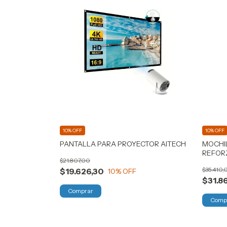
10% OFF
10% OFF
PANTALLA PARA PROYECTOR AITECH
MOCHI
REFOR
$21.807,00
$35.410,
$19.626,30
10
% OFF
$31.8
Comprar