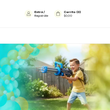
Entrá
/
Carrito
(
0
)
Registráte
$0,00