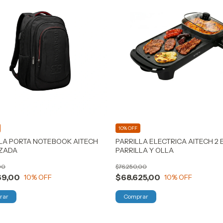
10% OFF
LA PORTA NOTEBOOK AITECH
PARRILLA ELECTRICA AITECH 2 E
ZADA
PARRILLA Y OLLA
00
$76.250,00
69,00
$68.625,00
10
% OFF
10
% OFF