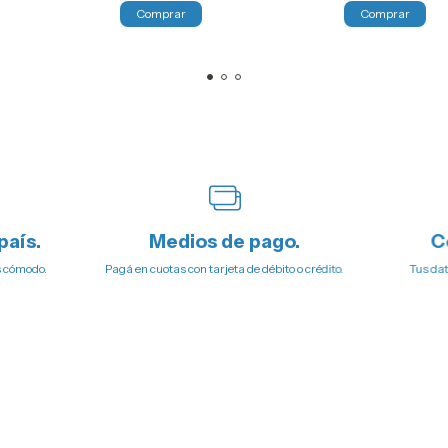
país.
Medios de pago.
C
s cómodo.
Pagá en cuotas con tarjeta de débito o crédito.
Tus dat