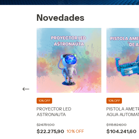
Novedades
10% OFF
10% OFF
TWATCH +
PROYECTOR LED
PISTOLA AMET
UEGOS +
ASTRONAUTA
AGUA AUTOMA
$24.751,00
$115.824,00
$22.275,90
$104.241,60
0
% OFF
10
% OFF