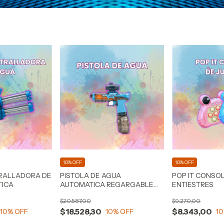
10% OFF
10% OFF
RALLADORA DE
PISTOLA DE AGUA
POP IT CONSO
TICA
AUTOMATICA REGARGABLE
ENTIESTRES
CON LUZ LED
$20.587,00
$9.270,00
$18.528,30
$8.343,00
10
% OFF
10
% OFF
10