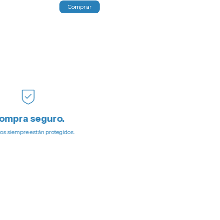
¡No te lo pierdas, es
ompra seguro.
os siempre están protegidos.