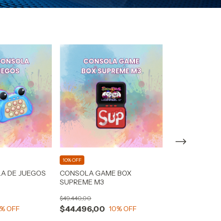
10% OFF
10% OFF
LA DE JUEGOS
CONSOLA GAME BOX
CONSOLA GAME
SUPREME M3
BLANCA
$49.440,00
$109.658,00
$44.496,00
$98.692,20
% OFF
10
% OFF