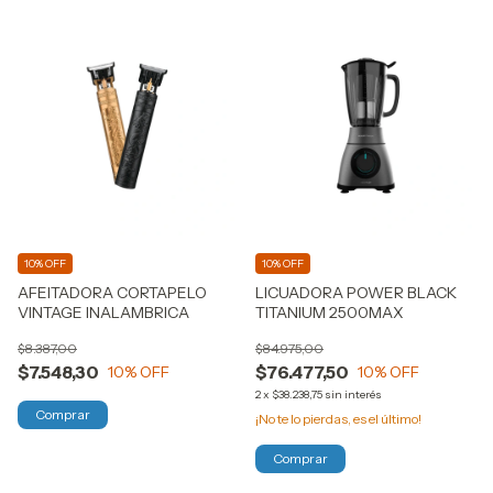
10% OFF
10% OFF
AFEITADORA CORTAPELO
LICUADORA POWER BLACK
VINTAGE INALAMBRICA
TITANIUM 2500MAX
$8.387,00
$84.975,00
$7.548,30
$76.477,50
10
% OFF
10
% OFF
2
x
$38.238,75
sin interés
Comprar
¡No te lo pierdas, es el último!