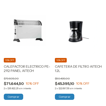
10% OFF
10% OFF
CALEFACTOR ELECTRICO PE-
CAFETERA DE FILTRO AITECH
2112 PANEL AITECH
1.2L
$79.605,00
$50.439,00
$71.644,50
$45.395,10
10
% OFF
10
% OFF
2
x
$35.822,25
sin interés
2
x
$22.697,55
sin interés