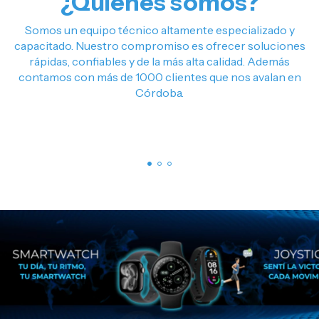
¿Quienes somos?
Somos un equipo técnico altamente especializado y
capacitado. Nuestro compromiso es ofrecer soluciones
rápidas, confiables y de la más alta calidad. Además
contamos con más de 1000 clientes que nos avalan en
Córdoba.