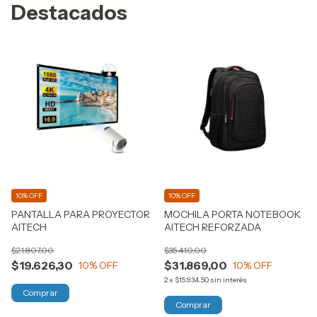
Destacados
10% OFF
10% OFF
PANTALLA PARA PROYECTOR
MOCHILA PORTA NOTEBOOK
AITECH
AITECH REFORZADA
$21.807,00
$35.410,00
$19.626,30
$31.869,00
10
% OFF
10
% OFF
2
x
$15.934,50
sin interés
Comprar