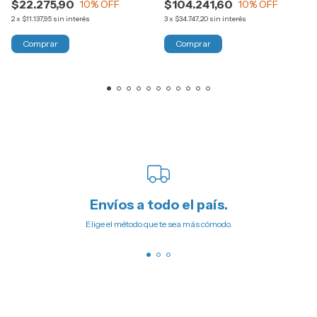
$22.275,90
$104.241,60
10
% OFF
10
% OFF
2
x
$11.137,95
sin interés
3
x
$34.747,20
sin interés
Comprar
Envíos a todo el país.
Elige el método que te sea más cómodo.