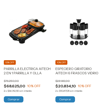
10% OFF
10% OFF
PARRILLA ELECTRICA AITECH
ESPECIERO GIRATORIO
2 EN 1 PARRILLA Y OLLA
AITECH 6 FRASCOS VIDRIO
$76.250,00
$23.149,00
$68.625,00
$20.834,10
10
% OFF
10
% OFF
2
x
$34.312,50
sin interés
2
x
$10.417,05
sin interés