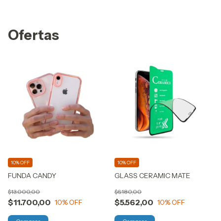
Ofertas
10% OFF
10% OFF
FUNDA CANDY
GLASS CERAMIC MATE
$13.000,00
$6.180,00
$11.700,00
$5.562,00
10
% OFF
10
% OFF