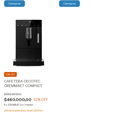
Comprar
Comprar
10% OFF
CAFETERA CECOTEC
CREMMAET COMPACT
$952.397,00
$460.000,00
52
% OFF
6
x
$76.666,67
sin interés
¡No te lo pierdas, es el último!