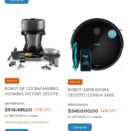
10% OFF
10% OFF
ROBOT DE COCINA MAMBO
ROBOT ASPIRADORA
COOKING VICTORY CECOTEC
CECOTEC CONGA 2499
(R)
ULTRA X-TREME (R)
$571.650,00
$399.769,00
$514.485,00
10
% OFF
$345.000,00
14
% OFF
6
x
$85.747,50
sin interés
6
x
$57.500,00
sin interés
¡No te lo pierdas, es el último!