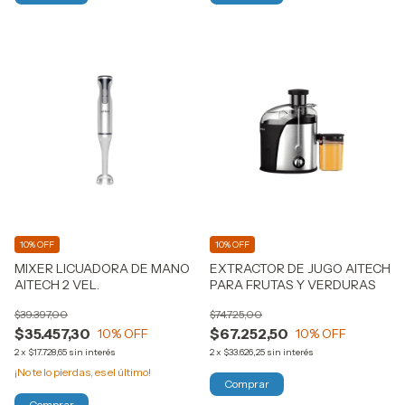
10% OFF
10% OFF
MIXER LICUADORA DE MANO
EXTRACTOR DE JUGO AITECH
AITECH 2 VEL.
PARA FRUTAS Y VERDURAS
$39.397,00
$74.725,00
$35.457,30
$67.252,50
10
% OFF
10
% OFF
2
x
$17.728,65
sin interés
2
x
$33.626,25
sin interés
¡No te lo pierdas, es el último!
Comprar