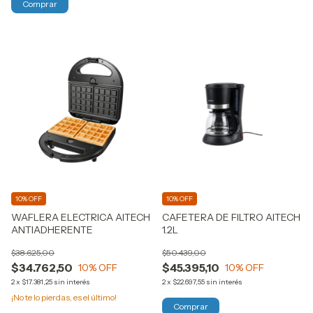
10% OFF
10% OFF
WAFLERA ELECTRICA AITECH
CAFETERA DE FILTRO AITECH
ANTIADHERENTE
1.2L
$38.625,00
$50.439,00
$34.762,50
$45.395,10
10
% OFF
10
% OFF
2
x
$17.381,25
sin interés
2
x
$22.697,55
sin interés
¡No te lo pierdas, es el último!