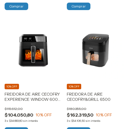
10% OFF
10% OFF
FREIDORA DE AIRE CECOFRY
FREIDORA DE AIRE
EXPERIENCE WINDOW 6000
CECOFRY&GRILL 6500
CECOTEC
$115.612,00
$180.355,00
$104.050,80
$162.319,50
10
% OFF
10
% OFF
3
x
$34.683,60
sin interés
3
x
$54.106,50
sin interés