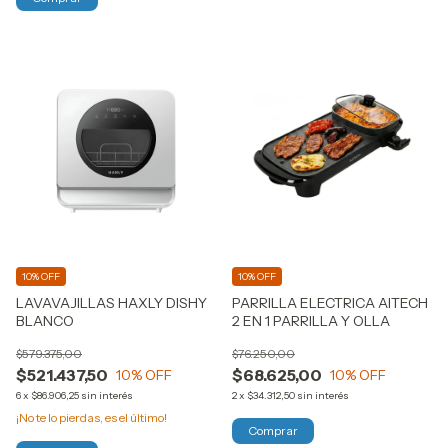
10% OFF
10% OFF
LAVAVAJILLAS HAXLY DISHY
PARRILLA ELECTRICA AITECH
BLANCO
2 EN 1 PARRILLA Y OLLA
$579.375,00
$76.250,00
$521.437,50
$68.625,00
10
% OFF
10
% OFF
6
x
$86.906,25
sin interés
2
x
$34.312,50
sin interés
¡No te lo pierdas, es el último!