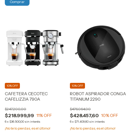
10% OFF
10% OFF
CAFETERA CECOTEC
ROBOT ASPIRADOR CONGA
CAFELIZZIA 790A
TITANIUM 2290
$247.200,00
$476.064,00
$218.999,99
$428.457,60
11
% OFF
10
% OFF
6
x
$36.500,00
sin interés
6
x
$71.409,60
sin interés
¡No te lo pierdas, es el último!
¡No te lo pierdas, es el último!