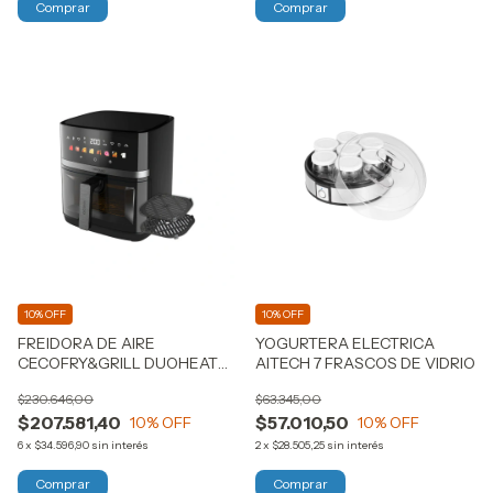
10% OFF
10% OFF
FREIDORA DE AIRE
YOGURTERA ELECTRICA
CECOFRY&GRILL DUOHEAT
AITECH 7 FRASCOS DE VIDRIO
8000
$230.646,00
$63.345,00
$207.581,40
$57.010,50
10
% OFF
10
% OFF
6
x
$34.596,90
sin interés
2
x
$28.505,25
sin interés