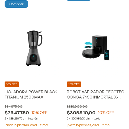
10% OFF
10% OFF
LICUADORA POWER BLACK
ROBOT ASPIRADOR CECOTEC
TITANIUM 2500MAX
CONGA 7490 INMORTAL X-
TREME EU
$84.975,00
$339.900,00
$76.477,50
$305.910,00
10
% OFF
10
% OFF
2
x
$38.238,75
sin interés
6
x
$50.985,00
sin interés
¡No te lo pierdas, es el último!
¡No te lo pierdas, es el último!