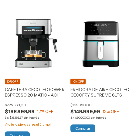
10% OFF
10% OFF
CAFETERA CECOTEC POWER
FREIDORA DE AIRE CECOTEC
ESPRESSO 20 MATIC - A01
CECOFRY SUPREME 8LTS
$225.668,00
$169.950,00
$198.999,99
$149.999,99
12
% OFF
12
% OFF
6
x
$33.166,67
sin interés
3
x
$50.000,00
sin interés
¡No te lo pierdas, es el último!