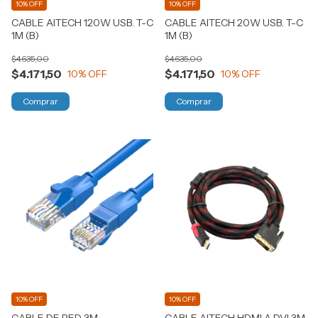
10% OFF
10% OFF
CABLE AITECH 120W USB. T-C
CABLE AITECH 20W USB. T-C
1M (B)
1M (B)
$4.635,00
$4.635,00
$4.171,50
$4.171,50
10
% OFF
10
% OFF
10% OFF
10% OFF
CABLE DE RED 3M
CABLE AITECH HDMI A DVI 3M