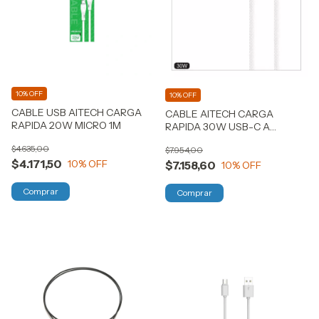
10% OFF
10% OFF
CABLE USB AITECH CARGA
CABLE AITECH CARGA
RAPIDA 20W MICRO 1M
RAPIDA 30W USB-C A
LIGHTNING
$4.635,00
$7.954,00
$4.171,50
10
% OFF
$7.158,60
10
% OFF