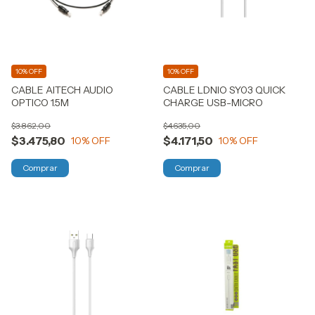
10% OFF
10% OFF
CABLE AITECH AUDIO
CABLE LDNIO SY03 QUICK
OPTICO 1.5M
CHARGE USB-MICRO
$3.862,00
$4.635,00
$3.475,80
$4.171,50
10
% OFF
10
% OFF