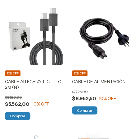
10% OFF
10% OFF
CABLE AITECH 7A T-C - T-C
CABLE DE ALIMENTACIÓN
2M (N)
$7.725,00
$6.180,00
$6.952,50
10
% OFF
$5.562,00
10
% OFF
Comprar