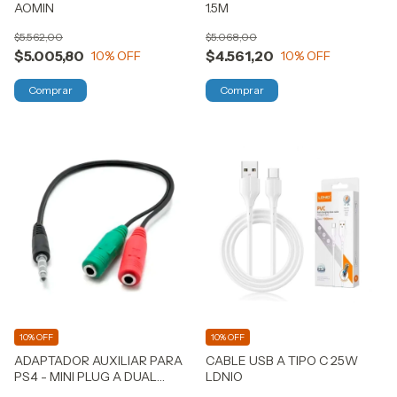
AOMIN
1.5M
$5.562,00
$5.068,00
$5.005,80
$4.561,20
10
% OFF
10
% OFF
10% OFF
10% OFF
ADAPTADOR AUXILIAR PARA
CABLE USB A TIPO C 25W
PS4 - MINI PLUG A DUAL
LDNIO
AUDIO