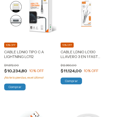
10% OFF
10% OFF
CABLE LDNIO TIPO C A
CABLE LDNIO LC130
LIGHTNING LC112
LLAVERO 3 EN 1 FAST
CHARGER
$11.372,00
$12.360,00
$10.234,80
$11.124,00
10
% OFF
10
% OFF
¡No te lo pierdas, es el último!