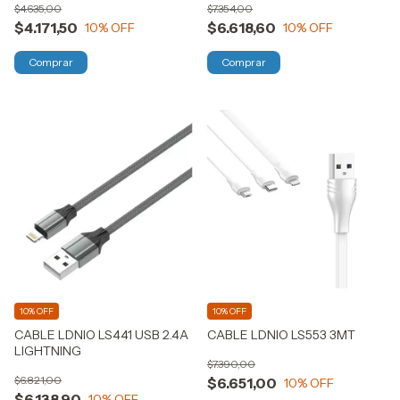
$4.635,00
$7.354,00
$4.171,50
$6.618,60
10
% OFF
10
% OFF
10% OFF
10% OFF
CABLE LDNIO LS441 USB 2.4A
CABLE LDNIO LS553 3MT
LIGHTNING
$7.390,00
$6.821,00
$6.651,00
10
% OFF
$6.138,90
10
% OFF