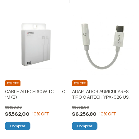
10% OFF
10% OFF
CABLE AITECH 60W TC - T-C
ADAPTADOR AURICULARES
1M (B)
TIPO C AITECH YPX-028 USB-
C
$6.180,00
$6.952,00
$5.562,00
$6.256,80
10
% OFF
10
% OFF