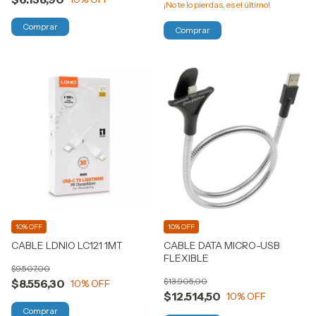
¡No te lo pierdas, es el último!
Comprar
10% OFF
10% OFF
CABLE LDNIO LC121 1MT
CABLE DATA MICRO-USB
FLEXIBLE
$9.507,00
$13.905,00
$8.556,30
10
% OFF
$12.514,50
10
% OFF
Comprar