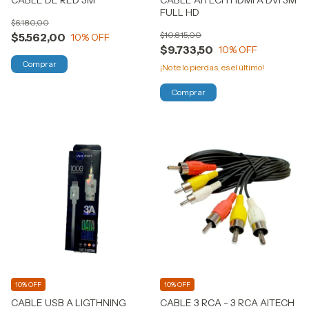
FULL HD
$6.180,00
$10.815,00
$5.562,00
10
% OFF
$9.733,50
10
% OFF
¡No te lo pierdas, es el último!
10% OFF
10% OFF
CABLE USB A LIGTHNING
CABLE 3 RCA - 3 RCA AITECH