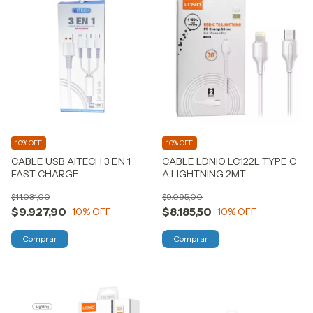
10% OFF
10% OFF
CABLE USB AITECH 3 EN 1
CABLE LDNIO LC122L TYPE C
FAST CHARGE
A LIGHTNING 2MT
$11.031,00
$9.095,00
$9.927,90
$8.185,50
10
% OFF
10
% OFF