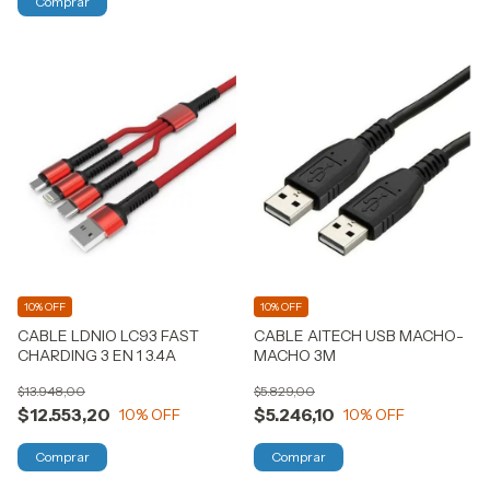
10% OFF
10% OFF
CABLE LDNIO LC93 FAST
CABLE AITECH USB MACHO-
CHARDING 3 EN 1 3.4A
MACHO 3M
$13.948,00
$5.829,00
$12.553,20
$5.246,10
10
% OFF
10
% OFF