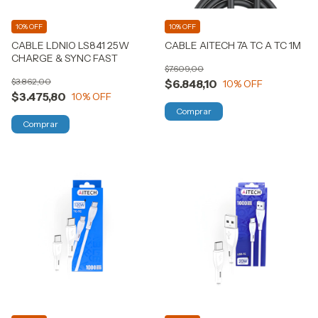
10% OFF
10% OFF
CABLE LDNIO LS841 25W
CABLE AITECH 7A TC A TC 1M
CHARGE & SYNC FAST
$7.609,00
$3.862,00
$6.848,10
10
% OFF
$3.475,80
10
% OFF