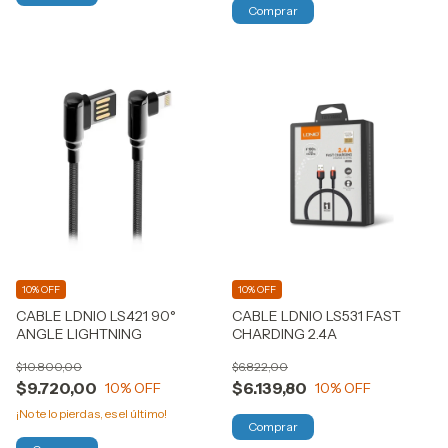
Comprar
10% OFF
10% OFF
CABLE LDNIO LS421 90°
CABLE LDNIO LS531 FAST
ANGLE LIGHTNING
CHARDING 2.4A
$10.800,00
$6.822,00
$9.720,00
$6.139,80
10
% OFF
10
% OFF
¡No te lo pierdas, es el último!
Comprar