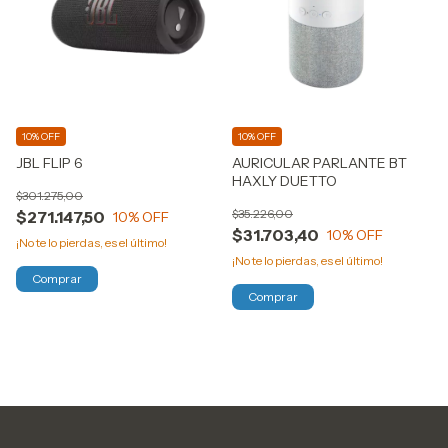
10% OFF
10% OFF
JBL FLIP 6
AURICULAR PARLANTE BT
HAXLY DUETTO
$301.275,00
$35.226,00
$271.147,50
10
% OFF
$31.703,40
10
% OFF
¡No te lo pierdas, es el último!
¡No te lo pierdas, es el último!
Comprar
Comprar