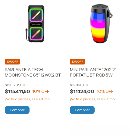
10% OFF
10% OFF
PARLANTE AITECH
MINI PARLANTE 1202 2"
MOONSTONE 8.5" 12WX2 BT
PORTATIL BT RGB 5W
$128.235,00
$12.360,00
$115.411,50
$11.124,00
10
% OFF
10
% OFF
¡No te lo pierdas, es el último!
¡No te lo pierdas, es el último!