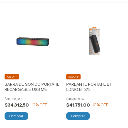
10% OFF
10% OFF
BARRA DE SONIDO PORTATIL
PARLANTE PORTATIL BT
RECARGABLE USB M8
LDNIO BTS13
$38.125,00
$46.390,00
$34.312,50
$41.751,00
10
% OFF
10
% OFF