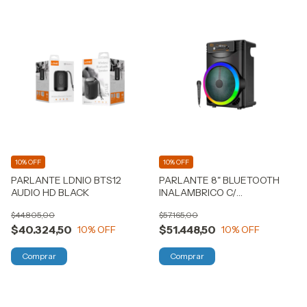
10% OFF
10% OFF
PARLANTE LDNIO BTS12
PARLANTE 8" BLUETOOTH
AUDIO HD BLACK
INALAMBRICO C/
MICRÓFONO
$44.805,00
$57.165,00
$40.324,50
$51.448,50
10
% OFF
10
% OFF