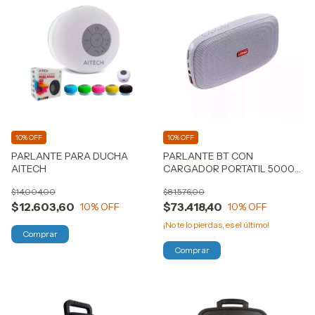
10% OFF
10% OFF
PARLANTE PARA DUCHA
PARLANTE BT CON
AITECH
CARGADOR PORTATIL 5000
Mah LDNIO
$14.004,00
$81.576,00
$12.603,60
$73.418,40
10
% OFF
10
% OFF
¡No te lo pierdas, es el último!
Comprar