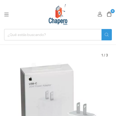
0
1
/
3