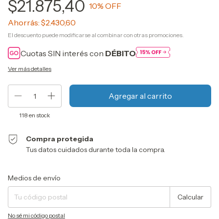
$21.875,40
10
% OFF
Ahorrás:
$2.430,60
El descuento puede modificarse al combinar con otras promociones.
Cuotas SIN interés con
DÉBITO
Ver más detalles
118
en stock
Compra protegida
Tus datos cuidados durante toda la compra.
Entregas para el CP:
Cambiar CP
Medios de envío
Calcular
No sé mi código postal