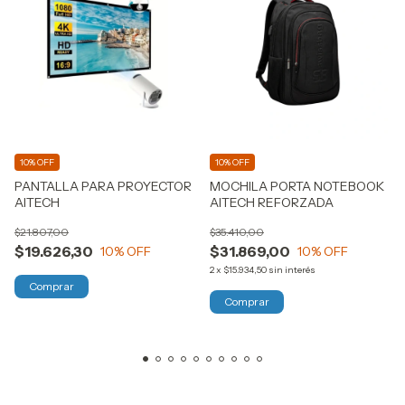
10% OFF
10% OFF
PANTALLA PARA PROYECTOR
MOCHILA PORTA NOTEBOOK
AITECH
AITECH REFORZADA
$21.807,00
$35.410,00
$19.626,30
$31.869,00
10
% OFF
10
% OFF
2
x
$15.934,50
sin interés
Comprar