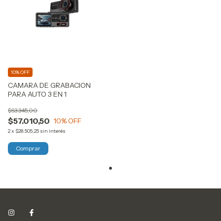
10% OFF
CAMARA DE GRABACION
PARA AUTO 3 EN 1
$63.345,00
$57.010,50
10
% OFF
2
x
$28.505,25
sin interés