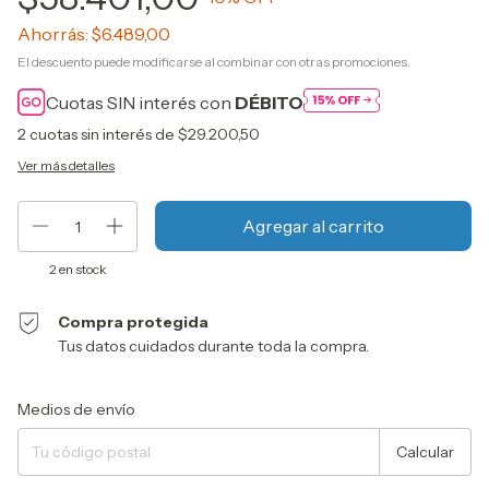
Ahorrás:
$6.489,00
El descuento puede modificarse al combinar con otras promociones.
Cuotas SIN interés con
DÉBITO
2
cuotas sin interés de
$29.200,50
Ver más detalles
2
en stock
Compra protegida
Tus datos cuidados durante toda la compra.
Entregas para el CP:
Cambiar CP
Medios de envío
Calcular